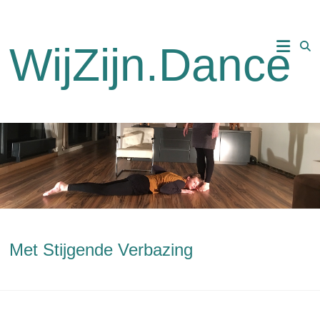
Ga
naar
de
WijZijn.Dance
inhoud
Met Stijgende Verbazing