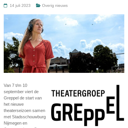
14 juli 2023
Overig nieuws
Van 7 t/m 10
september viert de
Greppel de start van
het nieuwe
theaterseizoen samen
met Stadsschouwburg
Nijmegen en